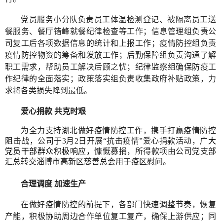
党员服务小分队负责员工体温检测登记、被隔离员工送
餐服务、餐厅错峰就餐纪律检查等工作；信息管理组负责公
司复工后各项数据信息的统计和上报工作；疫情防控组负责
疫情防控物资的筹备和发放工作；后勤保障组负责沟通了解
职工需求，帮助员工解决后顾之忧；纪律监察组确保防疫工
作纪律的全面落实；政策落实组负责收集政府补贴政策，力
求将各类损失降到最低。
爱心捐款 共克时艰
为全力支持湖北做好疫情防控工作，携手打赢疫情防控
阻击战，公司于3月2日开展“抗击疫情”爱心捐款活动，
广大
党员干部群众积极响应，
慷慨募捐，所得款项由公司党支部
汇总转交淄博市高新区慈善总会用于疫区慰问。
合理调度 加速生产
在做好疫情防控的前提下，各部门快速调整节奏，恢复
产能，积极协助周边合作单位复工复产，确保上游供应；同