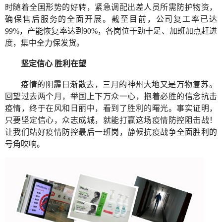
时随着全国形势的好转，紧急调配出差人员所需防护物资，
确保售后服务的全面开展。截至目前，公司复工率已达
99%，产能恢复率达到90%，各岗位干劲十足、加班加点赶进
度，集中全力保发货。
坚定信心 胜利在望
疫情的阴霾日渐散去，三月的神州大地又是万物复苏。
回望过去两个月，举国上下万众一心，抱着必胜的信念抗击
疫情，终于在风和日丽中，看到了胜利的曙光。事实证明，
只要坚定信心，众志成城，就能打赢这场疫情防控阻击战！
让我们站好疫情防控最后一班岗，静候抗疫战争全面胜利的
号角吹响。