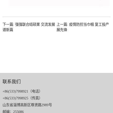
下一篇: 强强联合结硕果 交流发展
上一篇: 疫情防控当巾帼 复工投产
谱新篇
展先锋
联系我们
+86(533)7998921（电话）
+86(533)7998925（传真）
山东省淄博高新区尊贤路2989号
邮编：255086