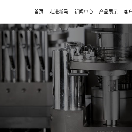
首页
走进新马
新闻中心
产品展示
客
公司介绍
新闻中心
实验型项目整体
客
发展历程
生产型项目整体
企业文化
密闭性项目整体
山东新马制药装备有限公司坐
新马药机将不
资质荣誉
连续制造解决方
淄博市高新技术开发区，公司成立
高质量、高可
新马风貌
客户定制化解决
年，其前身为意大利...
设备，为用户
宣传视频
其他辅机
及时到位的全