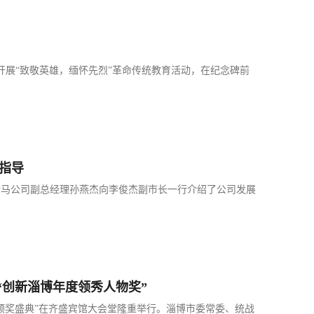
展“致敬英雄，缅怀先烈”革命传统教育活动，在纪念碑前
指导
新马公司副总经理孙燕杰向李俊杰副市长一行介绍了公司发展
2“创新淄博年度领秀人物奖”
物颁奖盛典”在齐盛宾馆大会堂隆重举行。淄博市委常委、统战