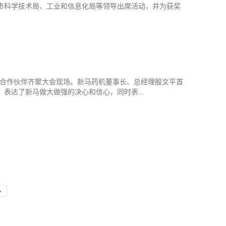
市科学技术局、工业和信息化局等领导出席活动，并为获奖
重要合作伙伴齐聚大会现场。新马药机董事长、总经理殷文平首
表达了新马做大做强的决心和信心，同时表...
›