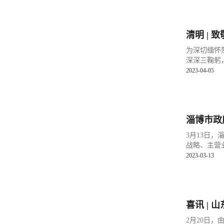
清明 | 
为深切缅怀
深深三鞠躬，
2023-04-05
淄博市政
3月13日
战略、主营
2023-03-13
喜讯 |
2月20日