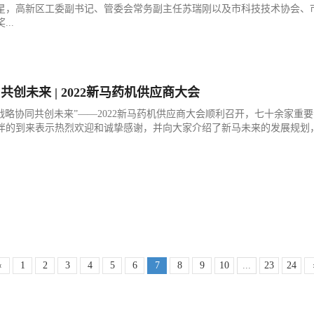
星，高新区工委副书记、管委会常务副主任苏瑞刚以及市科技技术协会、
..
共创未来 | 2022新马药机供应商大会
，“战略协同共创未来”——2022新马药机供应商大会顺利召开，七十余家
伴的到来表示热烈欢迎和诚挚感谢，并向大家介绍了新马未来的发展规划，
‹
1
2
3
4
5
6
7
8
9
10
...
23
24