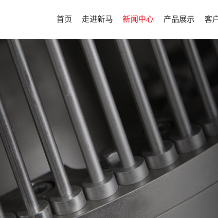
首页
走进新马
新闻中心
产品展示
客
公司介绍
新闻中心
实验型项目整体
客
发展历程
生产型项目整体
企业文化
密闭性项目整体
山东新马制药装备有限公司坐
新马药机将不
资质荣誉
连续制造解决方
淄博市高新技术开发区，公司成立
高质量、高可
新马风貌
客户定制化解决
年，其前身为意大利...
设备，为用户
宣传视频
其他辅机
及时到位的全