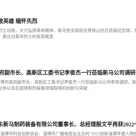
致敬英雄 缅怀先烈
烈士功绩，大力弘扬革命精神，新马党支部前往黑铁山抗日武装纪念馆，开
表达对革命烈士的崇高敬意...
府副市长、高新区工委书记李俊杰一行莅临新马公司调研
，淄博市政府副市长、高新区工委书记李俊杰一行莅临新马公司参观调研。
业务以及在固体制剂装备领域取得的创新与突破...
 山东新马制药装备有限公司董事长、总经理殷文平再获202
，由淄博市科技创新协会、淄博市广播电视台主办的“2022创新淄博年度人