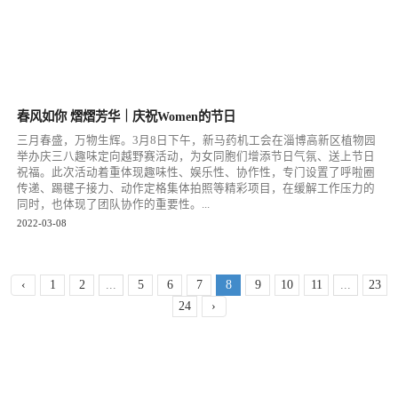
春风如你 熠熠芳华｜庆祝Women的节日
三月春盛，万物生辉。3月8日下午，新马药机工会在淄博高新区植物园
举办庆三八趣味定向越野赛活动，为女同胞们增添节日气氛、送上节日
祝福。此次活动着重体现趣味性、娱乐性、协作性，专门设置了呼啦圈
传递、踢毽子接力、动作定格集体拍照等精彩项目，在缓解工作压力的
同时，也体现了团队协作的重要性。...
2022-03-08
‹
1
2
...
5
6
7
8
9
10
11
...
23
24
›