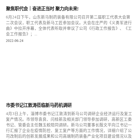
聚焦职代会｜奋进正当时 聚力向未来!
6月24日下午，山东新马制药装备有限公司召开第二届职工代表大会第
二次会议，职工代表及新马工匠参加会议。大会在庄严的《义勇军进行
曲》中拉开序幕，全体代表听取并审议了公司《行政工作报告》、《工
会工作报告》；...
2022-06-24
市委书记江敦涛莅临新马药机调研
4月3日上午，淄博市委书记江敦涛到新马公司调研企业经济运行及复工
复产情况。市领导袁良、闫桂新及相关部门领导参加调研，高新区工委
书记、管委会主任魏玉蛟陪同调研。新马公司董事长殷文平向江书记一
行汇报了企业在疫情防控、复工复产等方面的工作情况，详细介绍了公
司改制后的创新发展成果和公司高端制药装备产业化项目建设情况以及