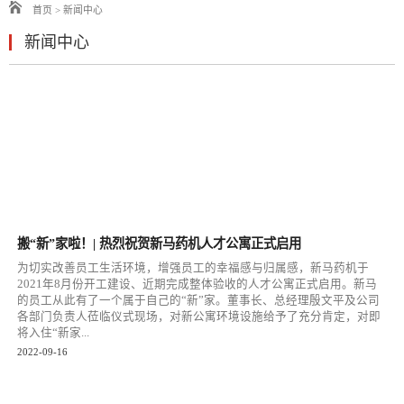
首页
>
新闻中心
新闻中心
搬“新”家啦！| 热烈祝贺新马药机人才公寓正式启用
为切实改善员⼯⽣活环境，增强员⼯的幸福感与归属感，新马药机于
2021年8月份开工建设、近期完成整体验收的人才公寓正式启用。新马
的员工从此有了⼀个属于⾃⼰的“新”家。董事长、总经理殷文平及公司
各部门负责人莅临仪式现场，对新公寓环境设施给予了充分肯定，对即
将⼊住“新家...
2022-09-16