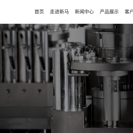
首页
走进新马
新闻中心
产品展示
客
公司介绍
新闻中心
实验型项目整体
客
发展历程
生产型项目整体
企业文化
密闭性项目整体
资质荣誉
连续制造解决方
新马药机将不
新马风貌
客户定制化解决
高质量、高可
山东新马制药装备有限公司坐
宣传视频
其他辅机
设备，为用户
淄博市高新技术开发区，公司成立
及时到位的全
年，其前身为意大利...