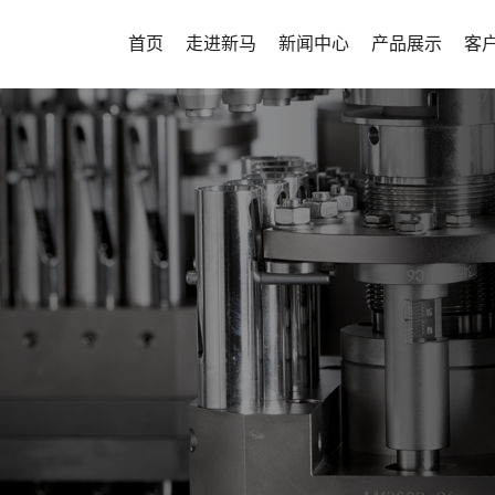
首页
走进新马
新闻中心
产品展示
客
公司介绍
新闻中心
实验型项目整体
客
发展历程
生产型项目整体
企业文化
密闭性项目整体
资质荣誉
连续制造解决方
新马药机将不
新马风貌
客户定制化解决
高质量、高可
山东新马制药装备有限公司坐
宣传视频
其他辅机
设备，为用户
淄博市高新技术开发区，公司成立
及时到位的全
年，其前身为意大利...